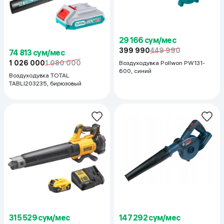
29 166 сум/мес
399 990
449 990
74 813 сум/мес
1 026 000
1 080 000
Воздуходувка Pollwon PW131-
600, синий
Воздуходувка TOTAL
TABLI203235, бирюзовый
315 529 сум/мес
147 292 сум/мес