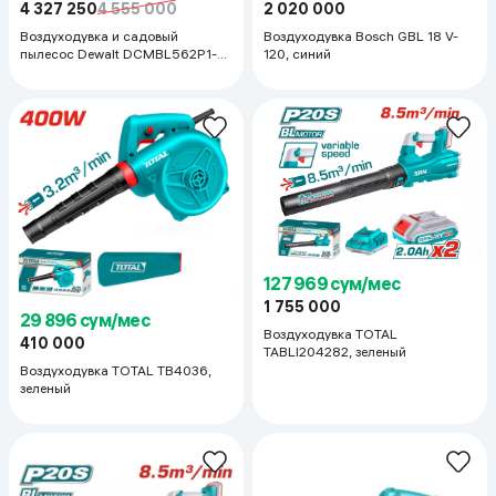
4 327 250
4 555 000
2 020 000
Воздуходувка и садовый
Воздуходувка Bosch GBL 18 V-
пылесос Dewalt DCMBL562P1-
120, синий
QW , желтый
127 969 сум/мес
1 755 000
29 896 сум/мес
Воздуходувка TOTAL
410 000
TABLI204282, зеленый
Воздуходувка TOTAL TB4036,
зеленый