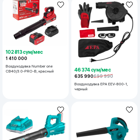
102 813 сум/мес
1 410 000
Воздуходувка Number one
46 374 сум/мес
CB40/3.0-PRO-B, красный
635 990
699 990
Воздуходувка EPA EEV-800-1,
черный