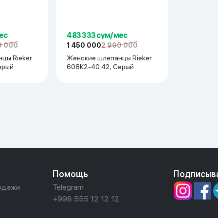
ес
483 333 сум/мес
0 000
1 450 000
2 900 000
цы Rieker
Женские шлепанцы Rieker
ерый
608K2-40 42, Серый
Помощь
Подписыв
одажи
Telegram
+998 555 12 12 12