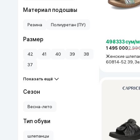
Дом и сад
Материал подошвы
Резина
Полиуретан (ПУ)
Канцелярия
Размер
Бытовая химия
498 333 сум/м
1 495 000
2 99
42
41
40
39
38
Женские шлепан
Книги
60814-52 39, З
37
Одежда и Обувь
Показать ещё
Сезон
Весна-лето
Тип обуви
шлепанцы