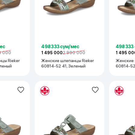
ьной реальности
ес
498 333 сум/мес
498 333
0 000
1 495 000
2 990 000
1 495 00
цы Rieker
Женские шлепанцы Rieker
Женские 
еленый
60814-52 41, Зеленый
60814-52