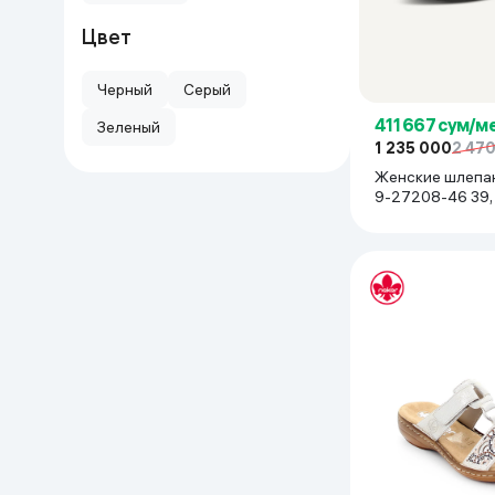
Цвет
Черный
Серый
411 667 сум/м
Зеленый
1 235 000
2 47
Женские шлепан
9-27208-46 39,