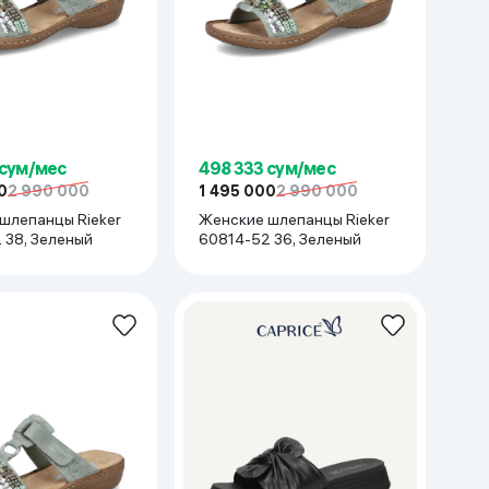
 сум/мес
498 333 сум/мес
0
2 990 000
1 495 000
2 990 000
шлепанцы Rieker
Женские шлепанцы Rieker
 38, Зеленый
60814-52 36, Зеленый