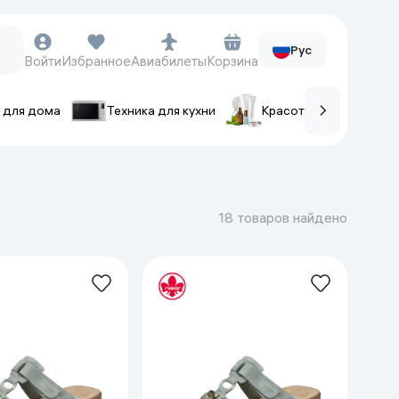
Рус
Войти
Избранное
Авиабилеты
Корзина
 для дома
Техника для кухни
Красота и уход
ов
Часы и аксессуары
Смарт-часы
18 товаров найдено
Наручные часы
Умные кольца
Фитнес-браслеты
Ремешки для часов
Фотоаппараты и видеокамеры
Фотоаппараты
Экшен-камеры