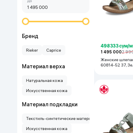
Сначала дешёвые
До
Красота и уход
Очки виртуал
Умные очки
Умный дом
Техника для игр
Бренд
498 333 сум/м
Спортивные товары
Rieker
Caprice
1 495 000
2 99
Женские шлепан
Автотовары
60814-52 37, З
Материал верха
Детские товары
Натуральная кожа
Искусственная кожа
Строительство и ремонт
Материал подкладки
Ювелирные изделия
Текстиль-синтетические материалы
Товары для дома
Искусственная кожа