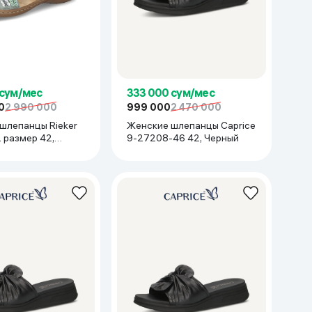
 сум/мес
333 000 сум/мес
0
2 990 000
999 000
2 470 000
шлепанцы Rieker
Женские шлепанцы Caprice
 размер 42,
9-27208-46 42, Черный