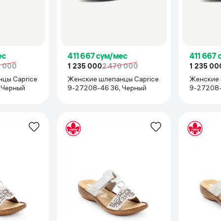
ес
411 667 сум/мес
411 667 
0 000
1 235 000
2 470 000
1 235 00
цы Caprice
Женские шлепанцы Caprice
Женские 
 Черный
9-27208-46 36, Черный
9-27208-