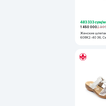
483 333 сум/м
1 450 000
2 90
Женские шлепан
608K2-40 36, С