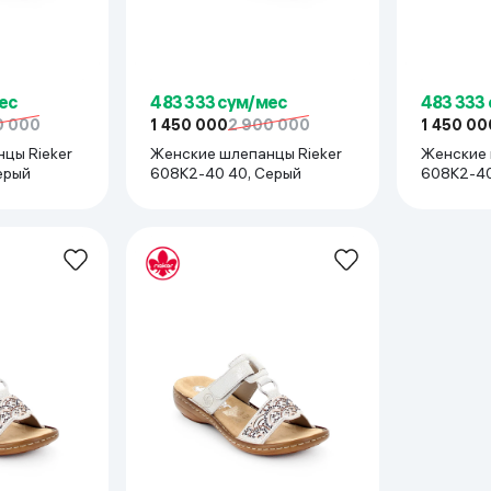
ес
483 333 сум/мес
483 333
0 000
1 450 000
2 900 000
1 450 00
цы Rieker
Женские шлепанцы Rieker
Женские 
ерый
608K2-40 40, Серый
608K2-40