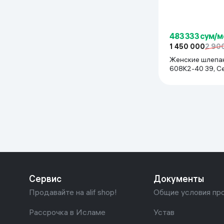
483 333 сум/м
1 450 000
2 90
Женские шлепан
608K2-40 39, С
Сервис
Документы
Продавайте на alif shop!
Общие условия пр
Рассрочка в Исламе
Устав