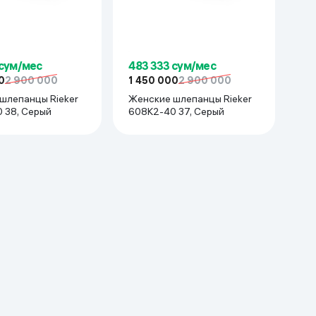
 сум/мес
483 333 сум/мес
0
2 900 000
1 450 000
2 900 000
шлепанцы Rieker
Женские шлепанцы Rieker
 38, Серый
608K2-40 37, Серый