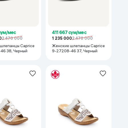
сум/мес
411 667 сум/мес
0
2 470 000
1 235 000
2 470 000
шлепанцы Caprice
Женские шлепанцы Caprice
46 38, Черный
9-27208-46 37, Черный