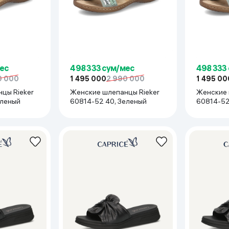
ес
498 333 сум/мес
498 333
0 000
1 495 000
2 990 000
1 495 00
цы Rieker
Женские шлепанцы Rieker
Женские 
еленый
60814-52 40, Зеленый
60814-52
Зеленый