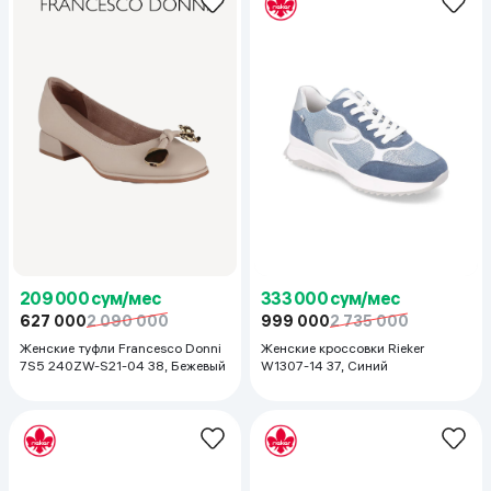
209 000 сум/мес
333 000 сум/мес
627 000
2 090 000
999 000
2 735 000
Женские туфли Francesco Donni
Женские кроссовки Rieker
7S5 240ZW-S21-04 38, Бежевый
W1307-14 37, Синий