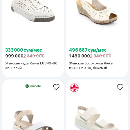
333 000 сум/мес
496 667 сум/мес
999 000
2 840 000
1 490 000
2 980 000
Женские кеды Rieker L8849-80
Женские босоножки Rieker
36, Белый
624H1-60 36, бежевый