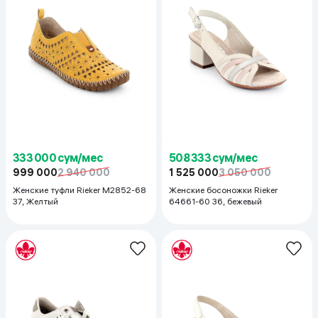
333 000 сум/мес
508 333 сум/мес
999 000
2 940 000
1 525 000
3 050 000
Женские туфли Rieker M2852-68
Женские босоножки Rieker
37, Желтый
64661-60 36, бежевый