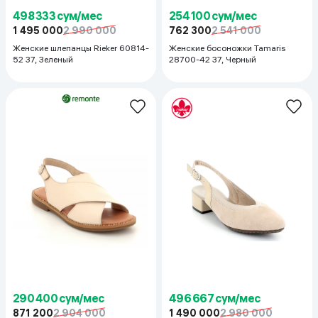
498 333 сум/мес
254 100 сум/мес
1 495 000
2 990 000
762 300
2 541 000
Женские шлепанцы Rieker 60814-
Женские босоножки Tamaris
52 37, Зеленый
28700-42 37, Черный
290 400 сум/мес
496 667 сум/мес
871 200
2 904 000
1 490 000
2 980 000