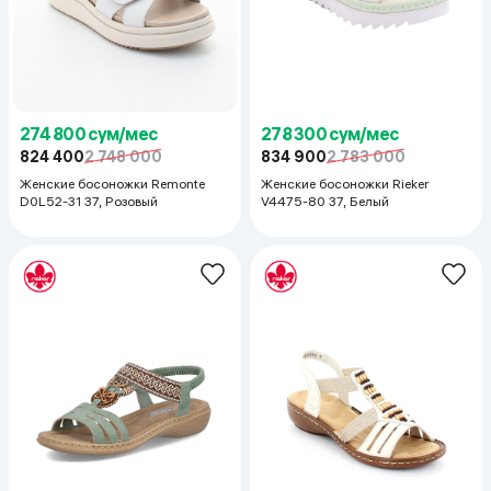
274 800 сум/мес
278 300 сум/мес
824 400
2 748 000
834 900
2 783 000
Женские босоножки Remonte
Женские босоножки Rieker
D0L52-31 37, Розовый
V4475-80 37, Белый