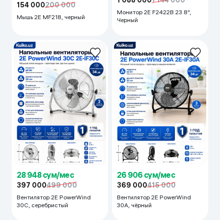
Мышь 2E MF218, черный
Монитор 2E F2422B 23.8",
Черный
28 948 сум/мес
26 906 сум/мес
397 000
499 000
369 000
415 000
Вентилятор 2E PowerWind
Вентилятор 2E PowerWind
30C, серебристый
30A, чёрный