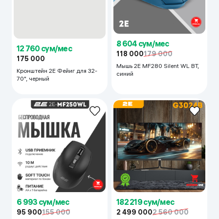
12 760 сум/мес
8 604 сум/мес
175 000
118 000
179 000
Кронштейн 2E Фейиг для 32-
Мышь 2E MF280 Silent WL BT,
70", черный
синий
6 993 сум/мес
182 219 сум/мес
95 900
155 000
2 499 000
2 560 000