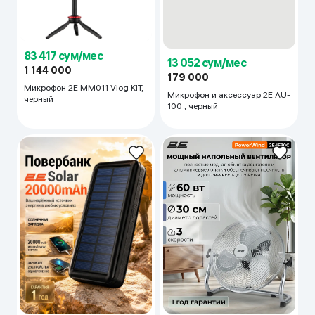
83 417 сум/мес
13 052 сум/мес
1 144 000
179 000
Микрофон 2E MM011 Vlog KIT,
Микрофон и аксессуар 2E AU-
черный
100 , черный