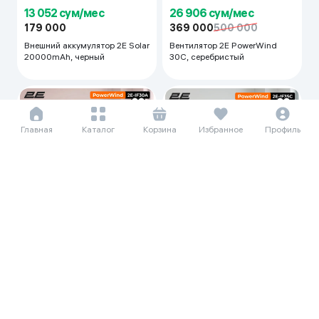
13 052 сум/мес
26 906 сум/мес
179 000
369 000
500 000
Внешний аккумулятор 2E Solar
Вентилятор 2E PowerWind
20000mAh, черный
30C, серебристый
Главная
Каталог
Корзина
Избранное
Профиль
23 319 сум/мес
29 823 сум/мес
319 800
500 000
409 000
500 000
Вентилятор 2E PowerWind
Вентилятор 2E PowerWind
30A, чёрный
35C, серебристый