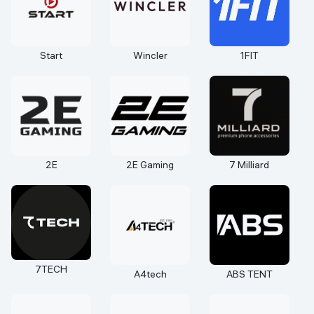
Start
Wincler
1FIT
2E
2E Gaming
7 Milliard
7TECH
A4tech
ABS TENT