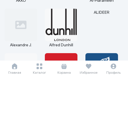
AKKO
Al-Harameen
Alexandre J.
Alfred Dunhill
ALIDEER
Главная
Каталог
Корзина
Избранное
Профиль
AllMax Nutrition
Alonsa
Alpicool
ALPINA