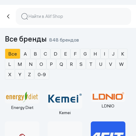
Все бренды
848 брендов
Все
A
B
C
D
E
F
G
H
I
J
K
L
M
N
O
P
Q
R
S
T
U
V
W
X
Y
Z
0-9
LDNIO
Energy Diet
Kemei