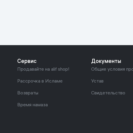
Красота и уход
Очки виртуал
Умные очки
Умный дом
Техника для игр
Спортивные товары
Сервис
Документы
Автотовары
Продавайте на alif shop!
Общие условия пр
Детские товары
Рассрочка в Исламе
Устав
Возвраты
Свидетельство
Строительство и ремонт
Время намаза
Ювелирные изделия
Товары для дома