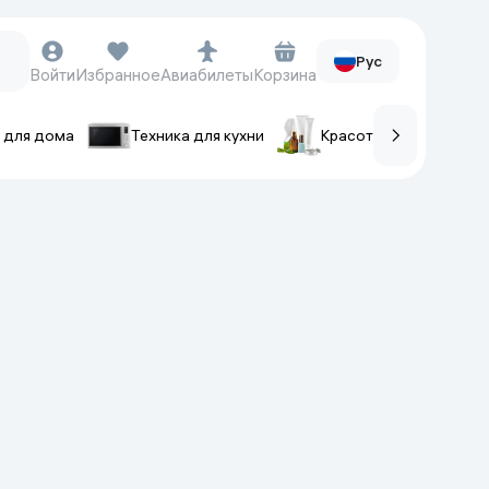
Рус
Войти
Избранное
Авиабилеты
Корзина
 для дома
Техника для кухни
Красота и уход
ов
Часы и аксессуары
Смарт-часы
Наручные часы
Умные кольца
Фитнес-браслеты
Ремешки для часов
Фотоаппараты и видеокамеры
Фотоаппараты
Экшен-камеры