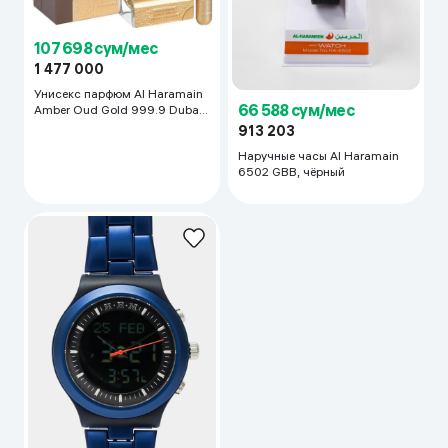
107 698 сум/мес
1 477 000
Унисекс парфюм Al Haramain
66 588 сум/мес
Amber Oud Gold 999.9 Dubai
Edition, 100 мл
913 203
Наручные часы Al Haramain
6502 GBB, чёрный