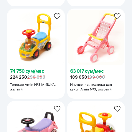
74 750 сум/мес
63 017 сум/мес
224 250
299 000
189 050
199 000
Толокар Amin №3 МИШКА,
Игрушечная коляска для
желтый
кукол Amin №3, розовый