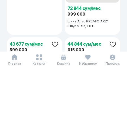
72 844 сум/мес
51 552 сум/мес
999 000
707 000
Шина Arivo PREMIO ARZ1
Шина Arivo PREMIO ARZ1
215/55 R17, 1 шт
205/65 R15, 1 шт
Главная
Каталог
Корзина
Избранное
Профиль
44 844 сум/мес
43 677 сум/мес
615 000
599 000
Шина Arivo PREMIO ARZ1
Шина Arivo PREMIO ARZ1