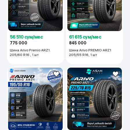
61 615 сум/мес
56 510 сум/мес
845 000
775 000
Шина Arivo PREMIO ARZ1
Шина Arivo Premio ARZ1
205/55 R16, 1 шт
205/60 R16 , 1 шт