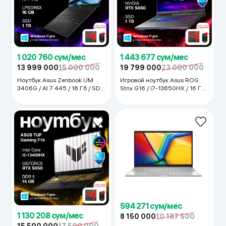
1 020 760 сум/мес
1 443 677 сум/мес
13 999 000
15 000 000
19 799 000
23 000 000
Ноутбук Asus Zenbook UM
Игровой ноутбук Asus ROG
3406G / AI 7 445 / 16 Гб / SDD
Strix G16 / i7-13650HX / 16 Гб /
1 ТБ / 14", Jade Black
RTX 5060 / SDD 1 ТБ / 16",
Eclipse Gray
594 271 сум/мес
1 130 208 сум/мес
8 150 000
10 187 500