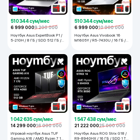
510 344 сум/мес
510 344 сум/мес
6 999 000
9 200 000
6 999 000
10 000 000
Ноутбук Asus ExpertBook P1 /
Ноутбук Asus Vivobook 16
5-210H / 8 ГБ / SDD 512 ГБ /
M1605Y / R5-7430U / 16 ГБ /
15.6", Silver
SSD 512 ГБ / 16", Silver
1 042 635 сум/мес
1 547 438 сум/мес
14 299 000
16 000 000
21 222 000
25 000 000
Игровой ноутбук Asus TUF
Ноутбук Asus ROG Strix G18 /
Gaming A16 / AMD Ryzen 7 170
R9-8940HX / 16 ГБ / SDD 1 ТБ