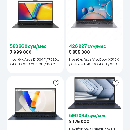
583 260 сум/мес
426 927 сум/мес
7 999 000
5 855 000
Ноутбук Asus E1504F / 7320U
Ноутбук Asus VivoBook X515K
/ 4 GB / SSD 256 GB / 15.6",
/ Celeron N4500 / 4 GB / SSD
черный
256 GB / 15.6", Silver
596 094 сум/мес
8 175 000
Ноутбук Asus ExpertBook B1