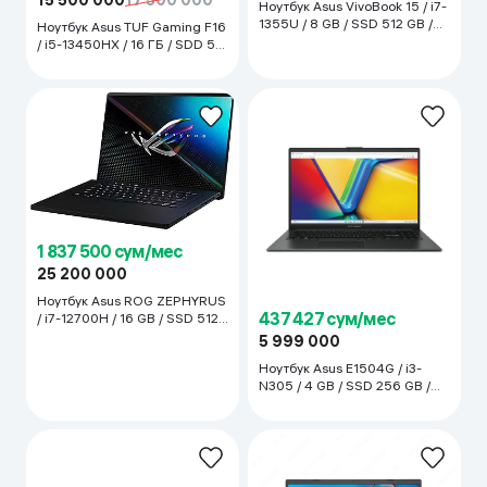
15 500 000
17 500 000
Ноутбук Asus VivoBook 15 / i7-
1355U / 8 GB / SSD 512 GB /
Ноутбук Asus TUF Gaming F16
15.6", Cool Silver
/ i5-13450HX / 16 ГБ / SDD 512
ГБ / RTX 5050 / 16", Jaeger
Gray
1 837 500 сум/мес
25 200 000
Ноутбук Asus ROG ZEPHYRUS
437 427 сум/мес
/ i7-12700H / 16 GB / SSD 512
GB / 16", серый
5 999 000
Ноутбук Asus E1504G / i3-
N305 / 4 GB / SSD 256 GB /
15.6", черный