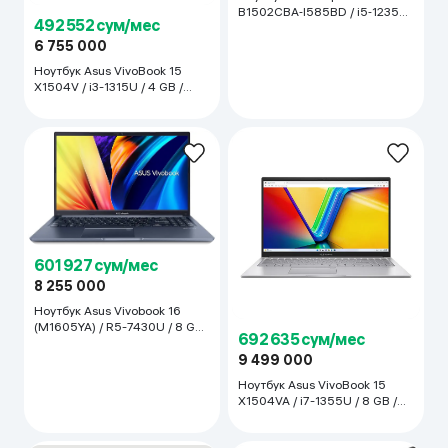
B1502CBA‑I585BD / i5‑1235U
492 552 сум/мес
/ 8 GB / SSD 512 GB / 15.6",
Star Black
6 755 000
Ноутбук Asus VivoBook 15
X1504V / i3-1315U / 4 GB /
SSD 256 GB / 15.6", Quiet Blue
601 927 сум/мес
8 255 000
Ноутбук Asus Vivobook 16
(M1605YA) / R5-7430U / 8 GB /
692 635 сум/мес
SSD 512 GB / 16", Quiet Blue
9 499 000
Ноутбук Asus VivoBook 15
X1504VA / i7-1355U / 8 GB /
SSD 512 GB / 15.6", Cool Silver