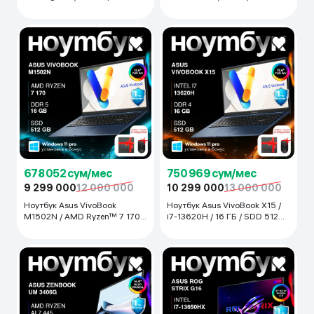
/ 16 ГБ / SDD 512 ГБ / GeForce
/ RTX 5050 / 18", Eclipse Gray
RTX 4050 / 16", Чёрный
678 052 сум/мес
750 969 сум/мес
9 299 000
12 000 000
10 299 000
13 000 000
Ноутбук Asus VivoBook
Ноутбук Asus VivoBook X15 /
M1502N / AMD Ryzen™ 7 170 /
i7-13620H / 16 ГБ / SDD 512
16 ГБ / SDD 512 ГБ / 15.6",
ГБ / 15.6", Quite Blue
Quite Blue