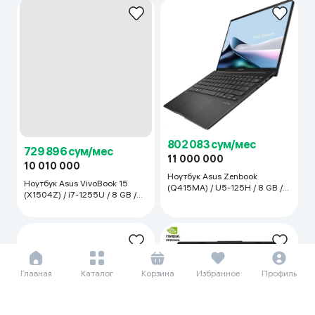
729 896 сум/мес
10 010 000
Ноутбук Asus VivoBook 15
(X1504Z) / i7-1255U / 8 GB /
802 083 сум/мес
SSD 512 GB / 15.6", Cool Silver
11 000 000
Ноутбук Asus Zenbook
(Q415MA) / U5-125H / 8 GB /
SSD 512 GB / 14", Jasper Gray
Главная
Каталог
Корзина
Избранное
Профиль