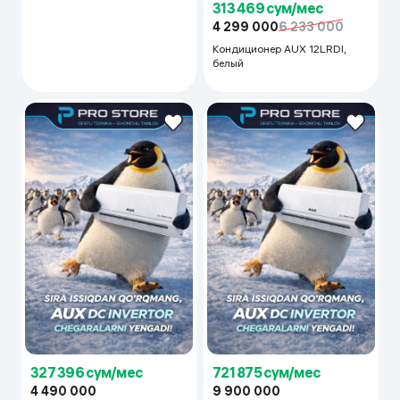
313 469 сум/мес
4 299 000
6 233 000
Кондиционер AUX 12LRDI,
белый
327 396 сум/мес
721 875 сум/мес
4 490 000
9 900 000