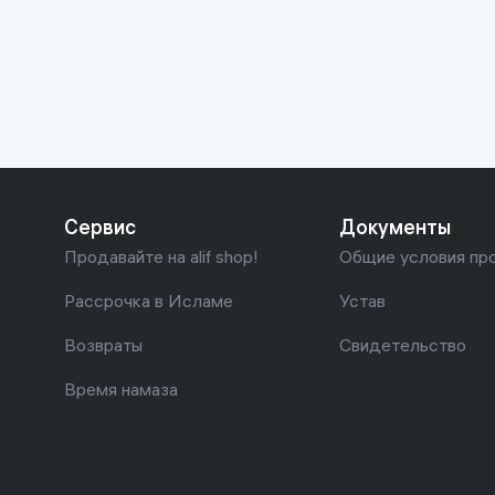
Красота и уход
Очки виртуал
Умные очки
Умный дом
Техника для игр
Спортивные товары
Сервис
Документы
Автотовары
Продавайте на alif shop!
Общие условия пр
Детские товары
Рассрочка в Исламе
Устав
Возвраты
Свидетельство
Строительство и ремонт
Время намаза
Ювелирные изделия
Товары для дома