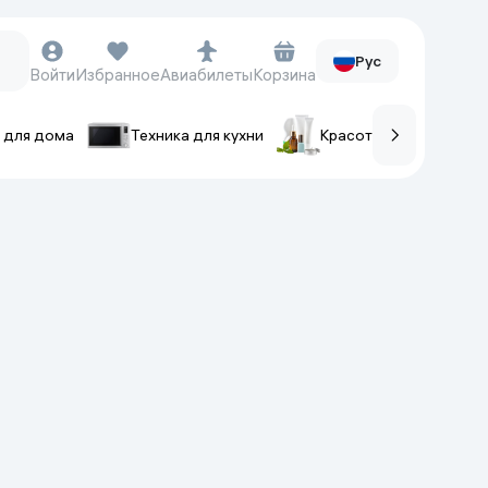
Рус
Войти
Избранное
Авиабилеты
Корзина
 для дома
Техника для кухни
Красота и уход
ов
Часы и аксессуары
Смарт-часы
Наручные часы
Умные кольца
Фитнес-браслеты
Ремешки для часов
Фотоаппараты и видеокамеры
Фотоаппараты
Экшен-камеры