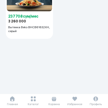
237 708 сум/мес
3 260 000
Вытяжка Beko BHCB61632XH,
серый
Главная
Каталог
Корзина
Избранное
Профиль