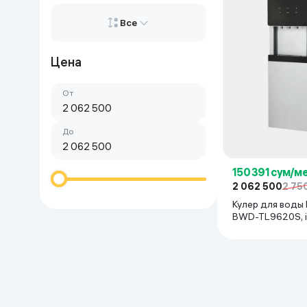
Красота и уход
Очки виртуал
Все
Умные очки
Умный дом
Цена
Все
Техника для игр
От
Сначала дорогие
Спортивные товары
Сначала дешёвые
До
Автотовары
150 391 сум/м
Детские товары
2 062 500
2 75
Кулер для воды
BWD-TL9620S, 
Строительство и ремонт
Ювелирные изделия
Товары для дома