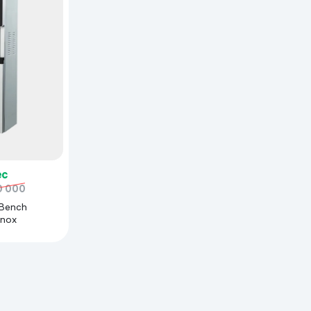
ьной реальности
ес
0 000
 Bench
inox