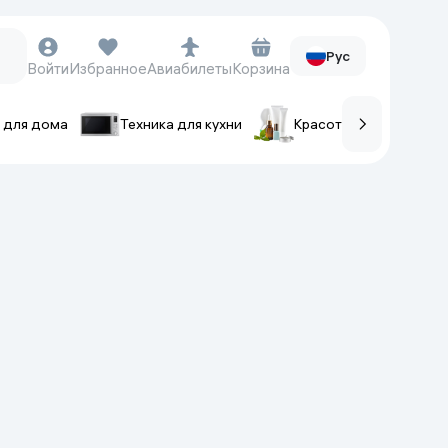
Рус
Войти
Избранное
Авиабилеты
Корзина
 для дома
Техника для кухни
Красота и уход
ов
Часы и аксессуары
Смарт-часы
Наручные часы
Умные кольца
Фитнес-браслеты
Ремешки для часов
Фотоаппараты и видеокамеры
Фотоаппараты
Экшен-камеры