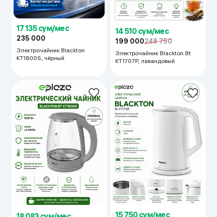
17 135 сум/мес
14 510 сум/мес
235 000
199 000
248 750
Электрочайник Blackton
Электрочайник Blackton Bt
KT1800S, чёрный
KT1707P, лавандовый
15 750 сум/мес
18 083 сум/мес