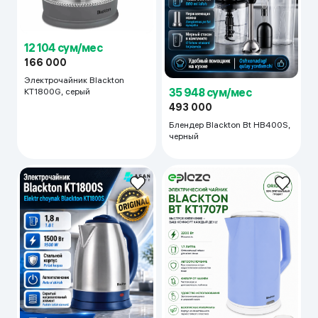
12 104 сум/мес
166 000
Электрочайник Blackton
35 948 сум/мес
KT1800G, серый
493 000
Блендер Blackton Bt HB400S,
черный