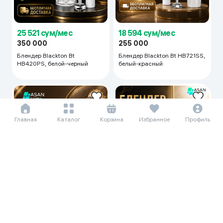
18 594 сум/мес
25 521 сум/мес
255 000
350 000
Блендер Blackton Bt HB721SS,
Блендер Blackton Bt
белый-красный
HB420PS, белой-черный
Главная
Каталог
Корзина
Избранное
Профиль
22 969 сум/мес
25 521 сум/мес
315 000
350 000
Блендер Blackton Bt
Блендер Blackton Bt HB732SS,
HB420PS, белый
черный