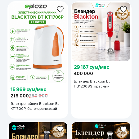
29 167 сум/мес
400 000
Блендер Blackton Bt
HB1230SS, красный
15 969 сум/мес
219 000
250 000
Электрочайник Blackton Bt
KT1706P, бело-оранжевый