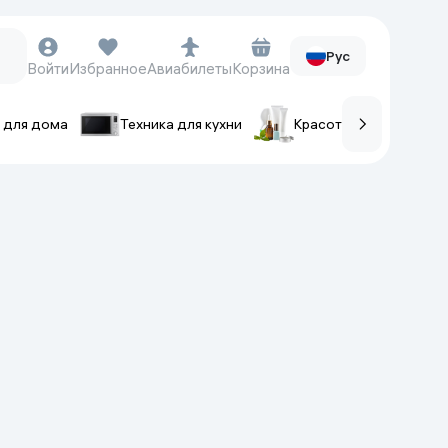
Рус
Войти
Избранное
Авиабилеты
Корзина
 для дома
Техника для кухни
Красота и уход
ов
Часы и аксессуары
Смарт-часы
Наручные часы
Умные кольца
Фитнес-браслеты
Ремешки для часов
Фотоаппараты и видеокамеры
Фотоаппараты
Экшен-камеры