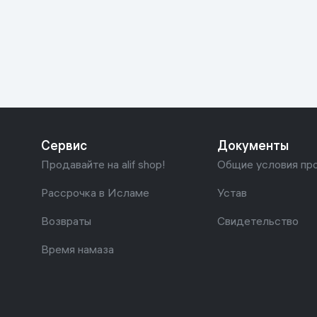
Красота и уход
Очки виртуал
Умные очки
Умный дом
Техника для игр
Спортивные товары
Сервис
Документы
Автотовары
Продавайте на alif shop!
Общие условия пр
Детские товары
Рассрочка в Исламе
Устав
Возвраты
Свидетельство
Строительство и ремонт
Время намаза
Ювелирные изделия
Товары для дома