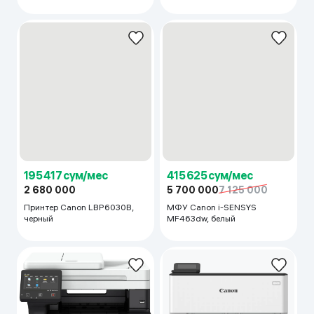
195 417 сум/мес
415 625 сум/мес
2 680 000
5 700 000
7 125 000
Принтер Canon LBP6030B,
МФУ Canon i-SENSYS
черный
MF463dw, белый