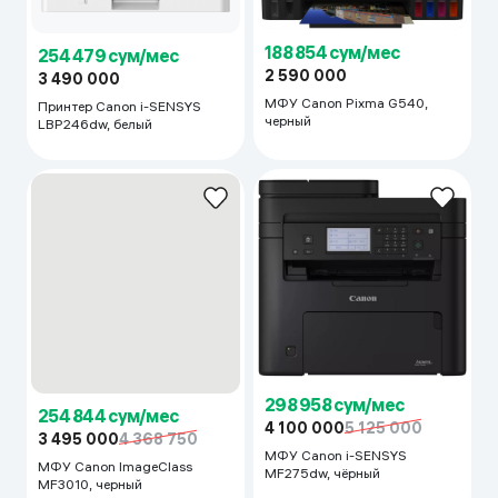
188 854 сум/мес
254 479 сум/мес
2 590 000
3 490 000
МФУ Canon Pixma G540,
Принтер Canon i-SENSYS
черный
LBP246dw, белый
254 844 сум/мес
3 495 000
4 368 750
МФУ Canon ImageClass
298 958 сум/мес
MF3010, черный
4 100 000
5 125 000
МФУ Canon i-SENSYS
MF275dw, чёрный