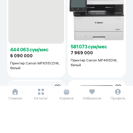
444 063 сум/мес
6 090 000
581 073 сум/мес
7 969 000
Принтер Canon MF655CDW,
белый
Принтер Canon MF465DW,
белый
Главная
Каталог
Корзина
Избранное
Профиль
211 094 сум/мес
2 895 000
Принтер Canon PIXMA G2410,
черный