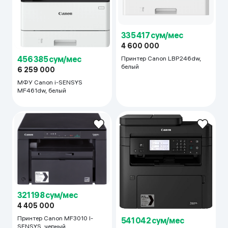
335 417 сум/мес
4 600 000
456 385 сум/мес
Принтер Canon LBP246dw,
белый
6 259 000
МФУ Canon i-SENSYS
MF461dw, белый
321 198 сум/мес
4 405 000
Принтер Canon MF3010 I-
541 042 сум/мес
SENSYS, черный
7 420 000