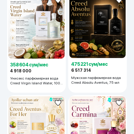
475 221 сум/мес
358 604 сум/мес
6 517 314
4 918 000
Мужская парфюмерная вода
Унисекс парфюмерная вода
Creed Absolu Aventus, 75 мл
Creed Virgin Island Water, 100
мл