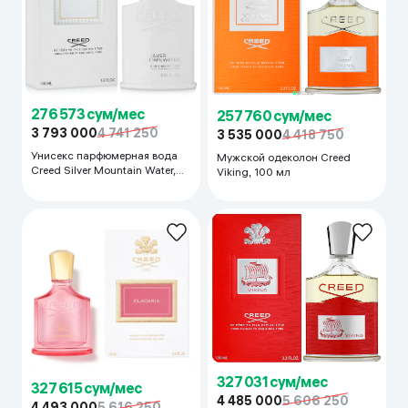
276 573 сум/мес
257 760 сум/мес
3 793 000
4 741 250
3 535 000
4 418 750
Унисекс парфюмерная вода
Мужской одеколон Creed
Creed Silver Mountain Water,
Viking, 100 мл
100 мл
327 031 сум/мес
327 615 сум/мес
4 485 000
5 606 250
4 493 000
5 616 250