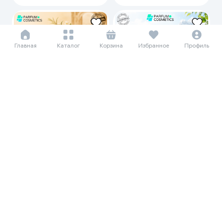
Главная
Каталог
Корзина
Избранное
Профиль
238 776 сум/мес
310 333 сум/мес
3 274 639
4 256 000
Унисекс парфюмерная вода
Унисекс парфюмерная вода
Creed Original Santal, 100 мл
Creed Silver Mountain Water,
100 мл