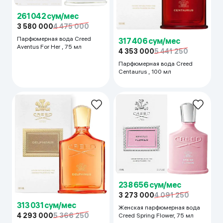
261 042 сум/мес
3 580 000
4 475 000
Парфюмерная вода Creed
317 406 сум/мес
Aventus For Her , 75 мл
4 353 000
5 441 250
Парфюмерная вода Creed
Centaurus , 100 мл
238 656 сум/мес
3 273 000
4 091 250
313 031 сум/мес
Женская парфюмерная вода
4 293 000
5 366 250
Creed Spring Flower, 75 мл