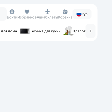
Рус
Войти
Избранное
Авиабилеты
Корзина
 для дома
Техника для кухни
Красота и уход
ов
Часы и аксессуары
Смарт-часы
Наручные часы
Умные кольца
Фитнес-браслеты
Ремешки для часов
Фотоаппараты и видеокамеры
Фотоаппараты
Экшен-камеры