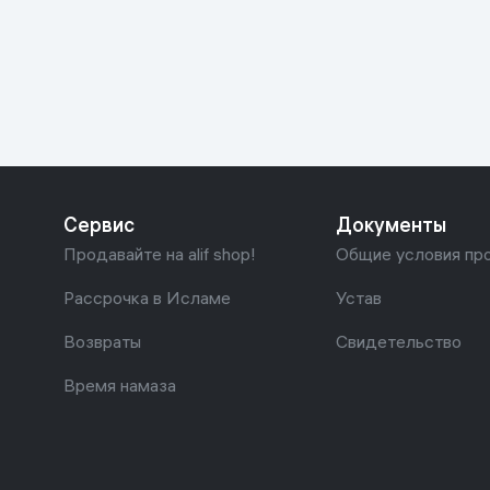
Красота и уход
Очки виртуал
Умные очки
Умный дом
Техника для игр
Спортивные товары
Сервис
Документы
Автотовары
Продавайте на alif shop!
Общие условия пр
Детские товары
Рассрочка в Исламе
Устав
Возвраты
Свидетельство
Строительство и ремонт
Время намаза
Ювелирные изделия
Товары для дома