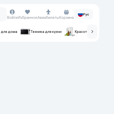
Рус
Войти
Избранное
Авиабилеты
Корзина
 для дома
Техника для кухни
Красота и уход
ов
Часы и аксессуары
Смарт-часы
Наручные часы
Умные кольца
Фитнес-браслеты
Ремешки для часов
Фотоаппараты и видеокамеры
Фотоаппараты
Экшен-камеры