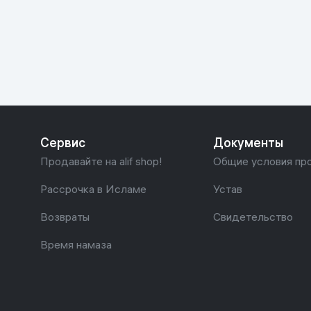
Красота и уход
Очки виртуал
Умные очки
Умный дом
Техника для игр
Спортивные товары
Сервис
Документы
Автотовары
Продавайте на alif shop!
Общие условия пр
Детские товары
Рассрочка в Исламе
Устав
Возвраты
Свидетельство
Строительство и ремонт
Время намаза
Ювелирные изделия
Товары для дома