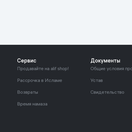
Красота и уход
Очки виртуал
Умные очки
Умный дом
Техника для игр
Спортивные товары
Сервис
Документы
Автотовары
Продавайте на alif shop!
Общие условия пр
Детские товары
Рассрочка в Исламе
Устав
Возвраты
Свидетельство
Строительство и ремонт
Время намаза
Ювелирные изделия
Товары для дома