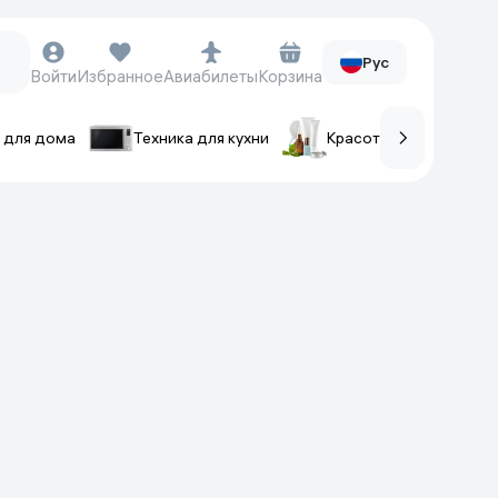
Рус
Войти
Избранное
Авиабилеты
Корзина
 для дома
Техника для кухни
Красота и уход
ов
Часы и аксессуары
Смарт-часы
Наручные часы
Умные кольца
Фитнес-браслеты
Ремешки для часов
Фотоаппараты и видеокамеры
Фотоаппараты
Экшен-камеры