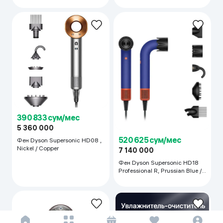
390 833 сум/мес
5 360 000
520 625 сум/мес
Фен Dyson Supersonic HD08 ,
Nickel / Copper
7 140 000
Фен Dyson Supersonic HD18
Professional R, Prussian Blue /
Topaz