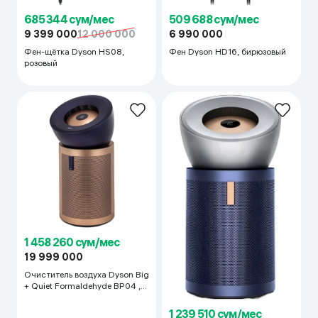
685 344 сум/мес
509 688 сум/мес
9 399 000
12 000 000
6 990 000
Фен-щётка Dyson HS08,
Фен Dyson HD16, бирюзовый
розовый
1 458 260 сум/мес
19 999 000
Очиститель воздуха Dyson Big
+ Quiet Formaldehyde BP04 ,
Prussian Blue and Gold
1 239 510 сум/мес