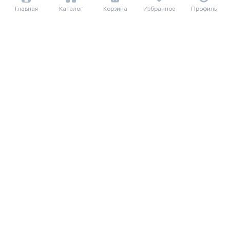
Главная
Каталог
Корзина
Избранное
Профиль
887 979 сум/мес
12 178 000
485 625 сум/мес
Очиститель воздуха Dyson
6 660 000
PH05, белый
Фен Dyson Supersonic HD16
Nural, Strawberry Bronze /
Blush Pink