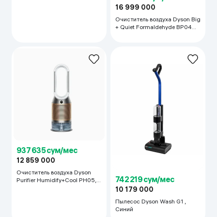
16 999 000
Очиститель воздуха Dyson Big
+ Quiet Formaldehyde BP04
Formaldehyde, Nickel Blue
937 635 сум/мес
12 859 000
Очиститель воздуха Dyson
742 219 сум/мес
Purifier Humidify+Cool PH05,
золотистый
10 179 000
Пылесос Dyson Wash G1 ,
Синий