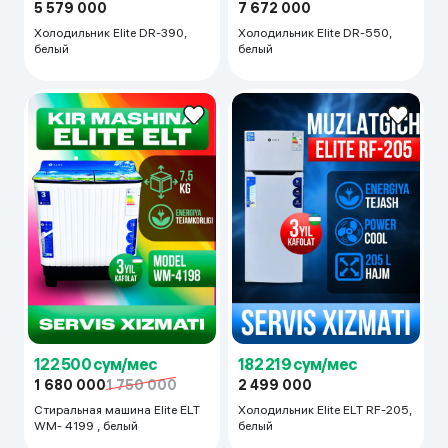
5 579 000
7 672 000
Холодильник Elite DR-390,
Холодильник Elite DR-550,
белый
белый
122 500 сум/мес
182 219 сум/мес
1 680 000
1 750 000
2 499 000
Стиральная машина Elite ELT
Холодильник Elite ELT RF-205,
WM- 4199 , белый
белый