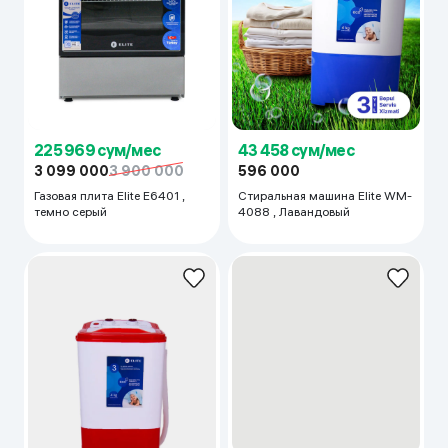
225 969 сум/мес
43 458 сум/мес
3 099 000
3 900 000
596 000
Газовая плита Elite E6401 ,
Стиральная машина Elite WM-
темно серый
4088 , Лавандовый