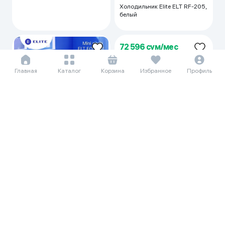
Холодильник Elite ELT RF-205,
белый
Главная
Каталог
Корзина
Избранное
Профиль
145 031 сум/мес
72 596 сум/мес
1 989 000
2 550 000
995 600
1 048 000
Мини-печь Elite ELT EO- 7101,
Мини-печь Elite ELT EO - 4001
черный
, черный