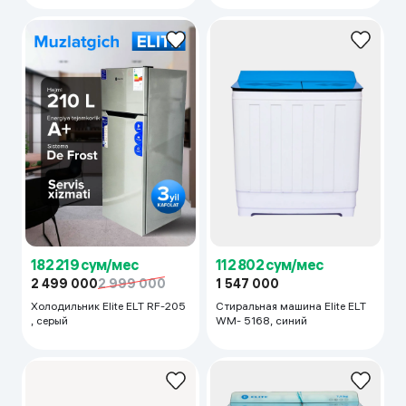
182 219 сум/мес
112 802 сум/мес
2 499 000
2 999 000
1 547 000
Холодильник Elite ELT RF-205
Стиральная машина Elite ELT
, серый
WM- 5168, синий