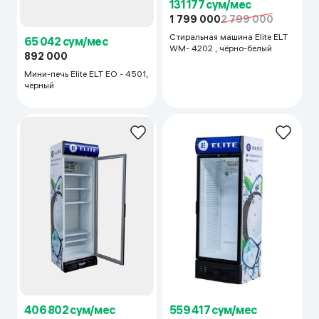
1 799 000
2 799 000
Стиральная машина Elite ELT
65 042 сум/мес
WM- 4202 , чёрно-белый
892 000
Мини-печь Elite ELT EO - 4501,
черный
406 802 сум/мес
559 417 сум/мес