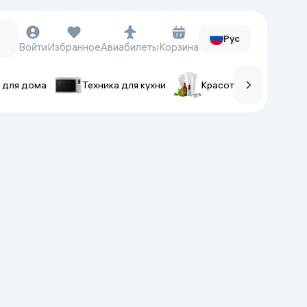
Рус
Войти
Избранное
Авиабилеты
Корзина
 для дома
Техника для кухни
Красота и уход
ов
Часы и аксессуары
Смарт-часы
Наручные часы
Умные кольца
Фитнес-браслеты
Ремешки для часов
Фотоаппараты и видеокамеры
Фотоаппараты
Экшен-камеры