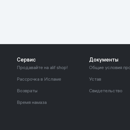
Красота и уход
Очки виртуал
Умные очки
Умный дом
Техника для игр
Спортивные товары
Сервис
Документы
Автотовары
Продавайте на alif shop!
Общие условия пр
Детские товары
Рассрочка в Исламе
Устав
Возвраты
Свидетельство
Строительство и ремонт
Время намаза
Ювелирные изделия
Товары для дома