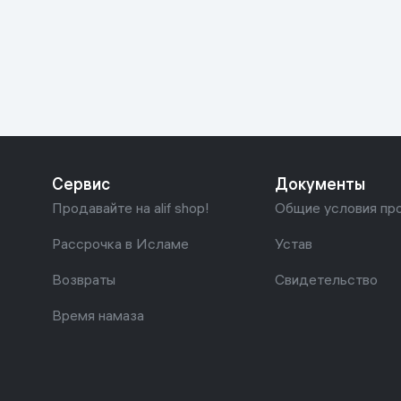
Красота и уход
Очки виртуал
Умные очки
Умный дом
Техника для игр
Спортивные товары
Сервис
Документы
Автотовары
Продавайте на alif shop!
Общие условия пр
Детские товары
Рассрочка в Исламе
Устав
Возвраты
Свидетельство
Строительство и ремонт
Время намаза
Ювелирные изделия
Товары для дома