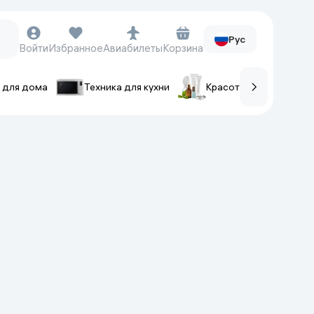
Рус
Войти
Избранное
Авиабилеты
Корзина
 для дома
Техника для кухни
Красота и уход
ов
Часы и аксессуары
Смарт-часы
Наручные часы
Умные кольца
Фитнес-браслеты
Ремешки для часов
Фотоаппараты и видеокамеры
Фотоаппараты
Экшен-камеры