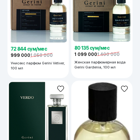
80 135 сум/мес
72 844 сум/мес
1 099 000
1 400 000
999 000
1 050 000
Женская парфюмерная вода
Унисекс парфюм Gerini Vetiver,
Gerini Gardenia, 100 мл
100 мл