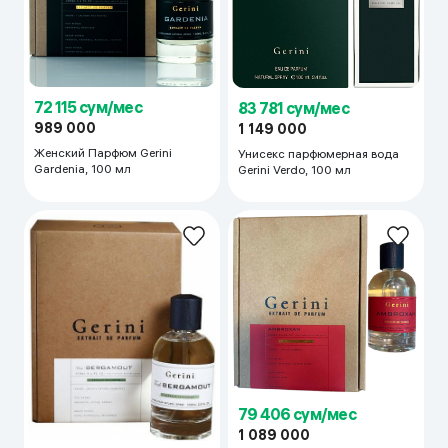
72 115 сум/мес
83 781 сум/мес
989 000
1 149 000
Женский Парфюм Gerini
Унисекс парфюмерная вода
Gardenia, 100 мл
Gerini Verdo, 100 мл
79 406 сум/мес
1 089 000