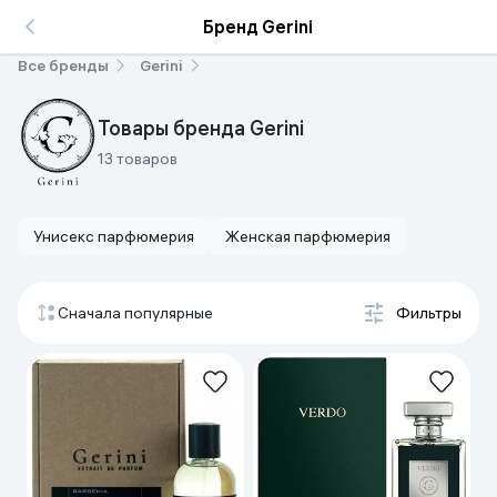
Бренд Gerini
Все бренды
Gerini
Товары бренда Gerini
13 товаров
Унисекс парфюмерия
Женская парфюмерия
Сначала популярные
Фильтры