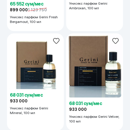
65 552 сум/мес
Унисекс парфюм Gerini
Ambroxan, 100 мл
899 000
1 123 750
Унисекс парфюм Gerini Fresh
Bergamout, 100 мл
68 031 сум/мес
933 000
68 031 сум/мес
Унисекс парфюм Gerini
933 000
Mineral, 100 мл
Унисекс парфюм Gerini Vetiver,
100 мл