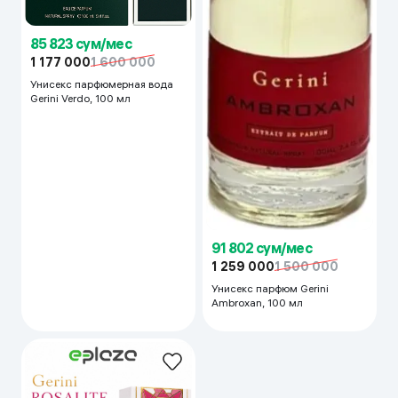
85 823 сум/мес
1 177 000
1 600 000
Унисекс парфюмерная вода
Gerini Verdo, 100 мл
91 802 сум/мес
1 259 000
1 500 000
Унисекс парфюм Gerini
Ambroxan, 100 мл