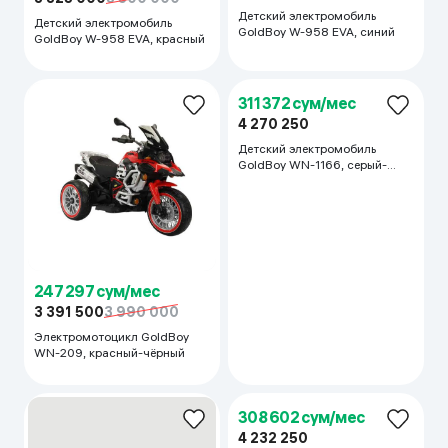
247 297 сум/мес
311 372 сум/мес
3 391 500
3 990 000
4 270 250
Электромотоцикл GoldBoy
Детский электромобиль
WN-209, красный-чёрный
GoldBoy WN-1166, серый-
зеленый