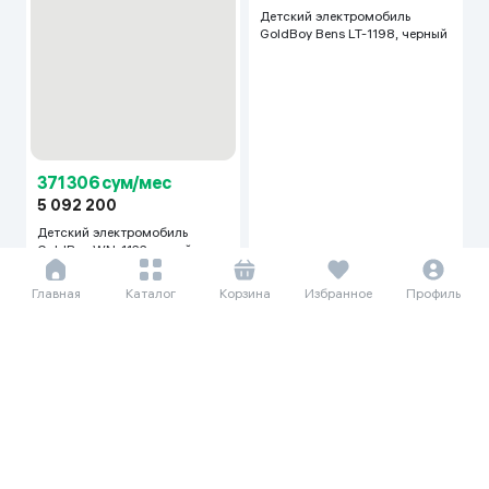
371 306 сум/мес
5 092 200
Детский электромобиль
308 602 сум/мес
GoldBoy WN-1122, серый-
зеленый
4 232 250
Детский электромобиль
GoldBoy Bens LT-1198, черный
Главная
Каталог
Корзина
Избранное
Профиль
301 809 сум/мес
216 563 сум/мес
4 139 100
2 970 000
Детский электромобиль
Детский электромобиль