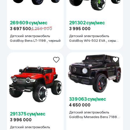
269 609 сум/мес
291 302 сум/мес
3 697 500
4 250 000
3 995 000
Детский электромобиль
Детский электромобиль
GoldBoy Bens LT-1198 , черный
GoldBoy WN-502 EVA , серый-
зеленый
339 063 сум/мес
4 650 000
Детский электромобиль
291 375 сум/мес
GoldBoy Mersedes Bens 7188,
3 996 000
черный
Детский электромобиль
GoldBoy WN-502 EVA ,
красный