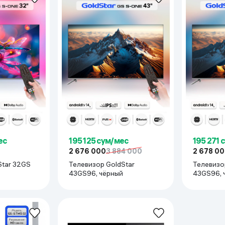
ьной реальности
ес
195 125 сум/мес
195 271 
2 676 000
3 884 000
2 678 0
Star 32GS
Телевизор GoldStar
Телевизо
43GS96, чёрный
4