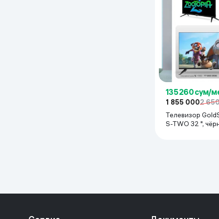
Дом и сад
Канцелярия
Бытовая химия
Книги
135 260 сум/м
1 855 000
2 65
Телевизор Gold
Одежда и Обувь
S-TWO 32 ", ч