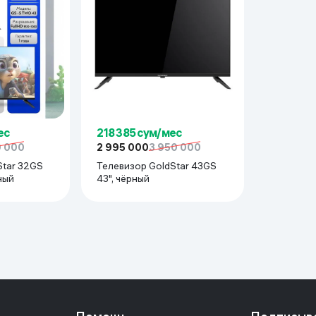
ес
218 385 сум/мес
0 000
2 995 000
3 950 000
Star 32GS
Телевизор GoldStar 43GS
ёрный
43", чёрный