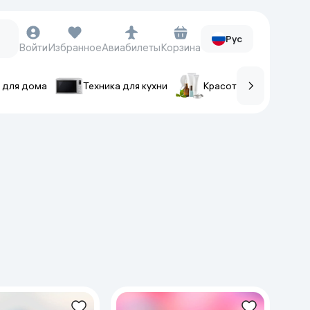
Рус
Войти
Избранное
Авиабилеты
Корзина
 для дома
Техника для кухни
Красота и уход
ов
Часы и аксессуары
Смарт-часы
Наручные часы
Умные кольца
Фитнес-браслеты
Ремешки для часов
Фотоаппараты и видеокамеры
Фотоаппараты
Экшен-камеры