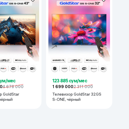
сум/мес
123 885 сум/мес
00
4 678 000
1 699 000
2 311 000
р GoldStar
Телевизор GoldStar 32GS
3GS96, чёрный
S-ONE, чёрный