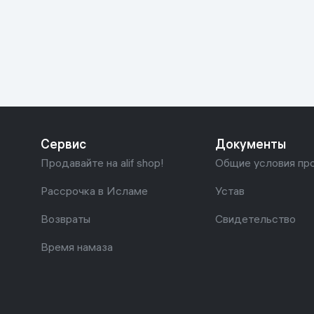
Красота и уход
Очки виртуал
Умные очки
Умный дом
Техника для игр
Спортивные товары
Сервис
Документы
Автотовары
Продавайте на alif shop!
Общие условия пр
Детские товары
Рассрочка в Исламе
Устав
Возвраты
Свидетельство
Строительство и ремонт
Время намаза
Ювелирные изделия
Товары для дома