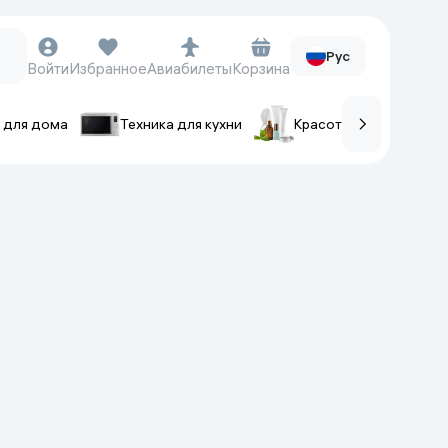
Рус
Войти
Избранное
Авиабилеты
Корзина
 для дома
Техника для кухни
Красота и уход
ов
Часы и аксессуары
Смарт-часы
Наручные часы
Умные кольца
Фитнес-браслеты
Ремешки для часов
Фотоаппараты и видеокамеры
Фотоаппараты
Экшен-камеры