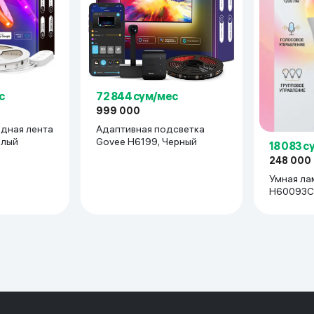
с
72 844 сум/мес
999 000
дная лента
Адаптивная подсветка
елый
Govee H6199, Черный
18 083 с
248 000
Умная лампочка Govee
H60093C1