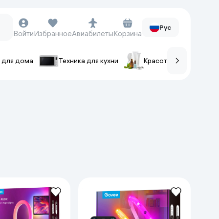
Рус
Войти
Избранное
Авиабилеты
Корзина
 для дома
Техника для кухни
Красота и уход
ов
Часы и аксессуары
Смарт-часы
Наручные часы
Умные кольца
Фитнес-браслеты
Ремешки для часов
Фотоаппараты и видеокамеры
Фотоаппараты
Экшен-камеры