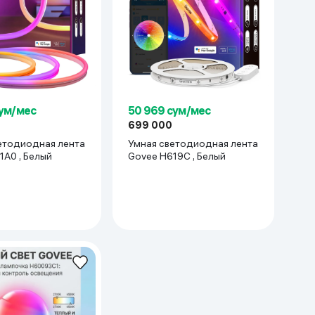
сум/мес
50 969 сум/мес
699 000
етодиодная лента
Умная светодиодная лента
1A0 , Белый
Govee H619С , Белый