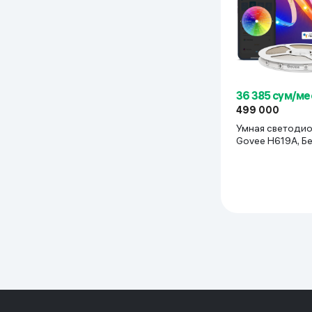
Дом и сад
Канцелярия
Бытовая химия
36 385 сум/ме
499 000
Умная светодио
Книги
Govee H619A, Б
Одежда и Обувь