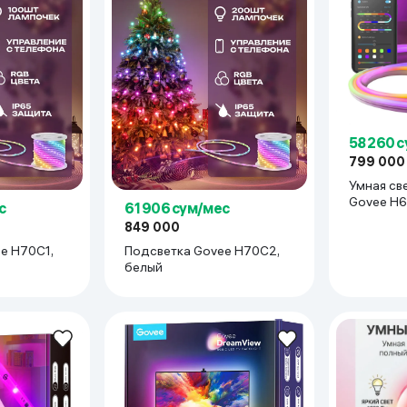
ьной реальности
58 260 
799 000
Умная св
Govee H6
с
61 906 сум/мес
849 000
e H70C1,
Подсветка Govee H70C2,
белый