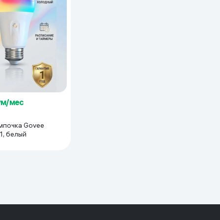
ум/мес
, белый