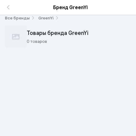
Бренд GreenYi
Все бренды
GreenYi
Товары бренда GreenYi
0 товаров