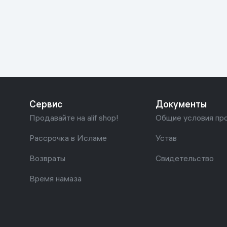
Красота и уход
Очки виртуал
Умные очки
Умный дом
Техника для игр
Спортивные товары
Сервис
Документы
Автотовары
Продавайте на alif shop!
Общие условия пр
Детские товары
Рассрочка в Исламе
Устав
Возвраты
Свидетельство
Строительство и ремонт
Время намаза
Ювелирные изделия
Товары для дома