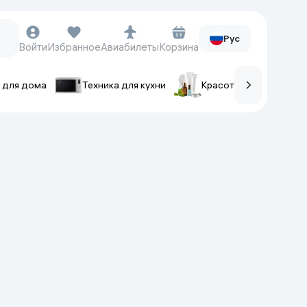
Рус
Войти
Избранное
Авиабилеты
Корзина
 для дома
Техника для кухни
Красота и уход
ов
Часы и аксессуары
Смарт-часы
Наручные часы
Умные кольца
Фитнес-браслеты
Ремешки для часов
Фотоаппараты и видеокамеры
Фотоаппараты
Экшен-камеры