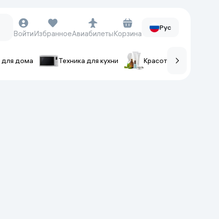
Рус
Войти
Избранное
Авиабилеты
Корзина
 для дома
Техника для кухни
Красота и уход
ов
Часы и аксессуары
Смарт-часы
Наручные часы
Умные кольца
Фитнес-браслеты
Ремешки для часов
Фотоаппараты и видеокамеры
Фотоаппараты
Экшен-камеры