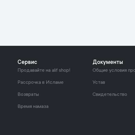
Красота и уход
Очки виртуал
Умные очки
Умный дом
Техника для игр
Спортивные товары
Сервис
Документы
Автотовары
Продавайте на alif shop!
Общие условия пр
Детские товары
Рассрочка в Исламе
Устав
Возвраты
Свидетельство
Строительство и ремонт
Время намаза
Ювелирные изделия
Товары для дома