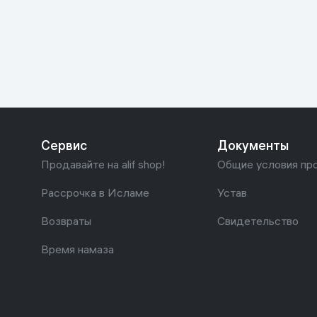
Красота и уход
Очки виртуал
Умные очки
Умный дом
Техника для игр
Спортивные товары
Сервис
Документы
Автотовары
Продавайте на alif shop!
Общие условия пр
Детские товары
Рассрочка в Исламе
Устав
Возвраты
Свидетельство
Строительство и ремонт
Время намаза
Ювелирные изделия
Товары для дома