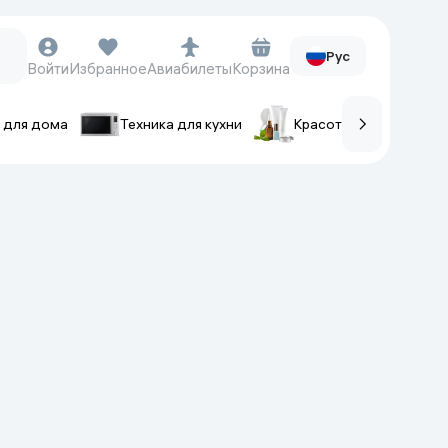
Рус
Войти
Избранное
Авиабилеты
Корзина
 для дома
Техника для кухни
Красота и уход
ов
Часы и аксессуары
Смарт-часы
Наручные часы
Умные кольца
Фитнес-браслеты
Ремешки для часов
Фотоаппараты и видеокамеры
Фотоаппараты
Экшен-камеры