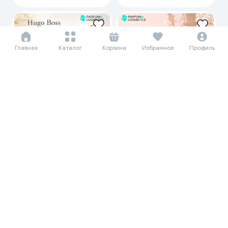
Главная
Каталог
Корзина
Избранное
Профиль
51 042 сум/мес
83 490 сум/мес
699 999
1 145 000
Женская парфюмерная вода
Женский парфюм Hugo Boss
Hugo Boss Ma Vie, 75 мл
Woman, 90 мл