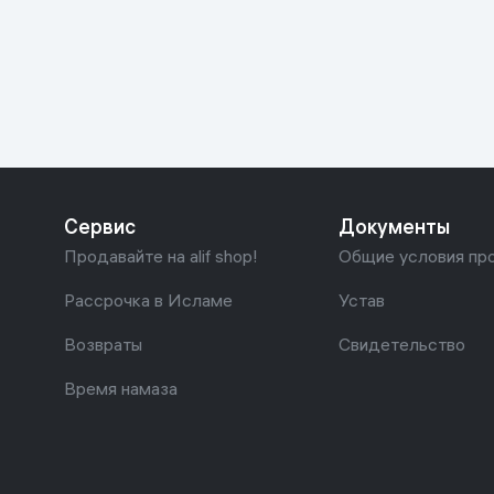
Красота и уход
Очки виртуал
Умные очки
Умный дом
Техника для игр
Спортивные товары
Сервис
Документы
Автотовары
Продавайте на alif shop!
Общие условия пр
Детские товары
Рассрочка в Исламе
Устав
Возвраты
Свидетельство
Строительство и ремонт
Время намаза
Ювелирные изделия
Товары для дома