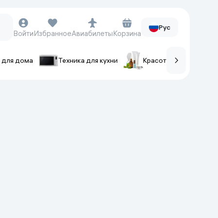
Рус
Войти
Избранное
Авиабилеты
Корзина
 для дома
Техника для кухни
Красота и уход
ов
Часы и аксессуары
Смарт-часы
Наручные часы
Умные кольца
Фитнес-браслеты
Ремешки для часов
Фотоаппараты и видеокамеры
Фотоаппараты
Экшен-камеры