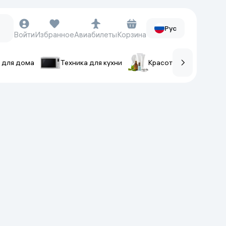
Рус
Войти
Избранное
Авиабилеты
Корзина
 для дома
Техника для кухни
Красота и уход
ов
Часы и аксессуары
Смарт-часы
Наручные часы
Умные кольца
Фитнес-браслеты
Ремешки для часов
Фотоаппараты и видеокамеры
Фотоаппараты
Экшен-камеры