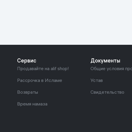
Красота и уход
Очки виртуал
Умные очки
Умный дом
Техника для игр
Спортивные товары
Сервис
Документы
Автотовары
Продавайте на alif shop!
Общие условия пр
Детские товары
Рассрочка в Исламе
Устав
Возвраты
Свидетельство
Строительство и ремонт
Время намаза
Ювелирные изделия
Товары для дома