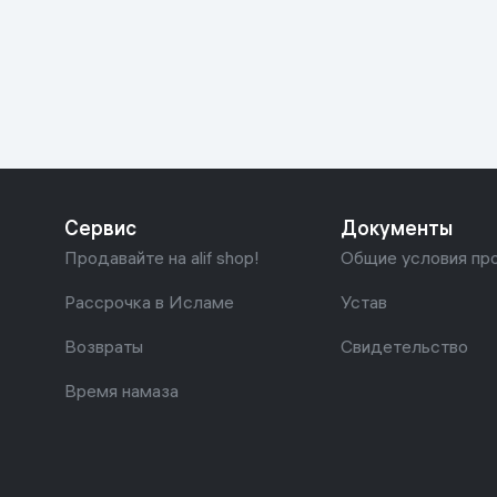
Красота и уход
Очки виртуал
Умные очки
Умный дом
Техника для игр
Спортивные товары
Сервис
Документы
Автотовары
Продавайте на alif shop!
Общие условия пр
Детские товары
Рассрочка в Исламе
Устав
Возвраты
Свидетельство
Строительство и ремонт
Время намаза
Ювелирные изделия
Товары для дома