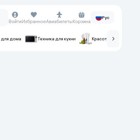
Рус
Войти
Избранное
Авиабилеты
Корзина
 для дома
Техника для кухни
Красота и уход
ов
Часы и аксессуары
Смарт-часы
Наручные часы
Умные кольца
Фитнес-браслеты
Ремешки для часов
Фотоаппараты и видеокамеры
Фотоаппараты
Экшен-камеры