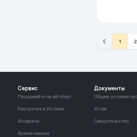
Vetiver, 100 мл
1
2
Сервис
Документы
Продавайте на alif shop!
Общие условия пр
Рассрочка в Исламе
Устав
Возвраты
Свидетельство
Время намаза