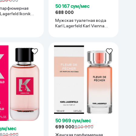
600 000
50 167 сум/мес
 парфюмерная
688 000
Lagerfeld Ikonik
me, 100 мл
Мужская туалетная вода
Karl Lagerfeld Karl Vienna
Opera, 100 мл
50 969 сум/мес
699 000
900 000
сум/мес
800 000
Женская парфюмерная