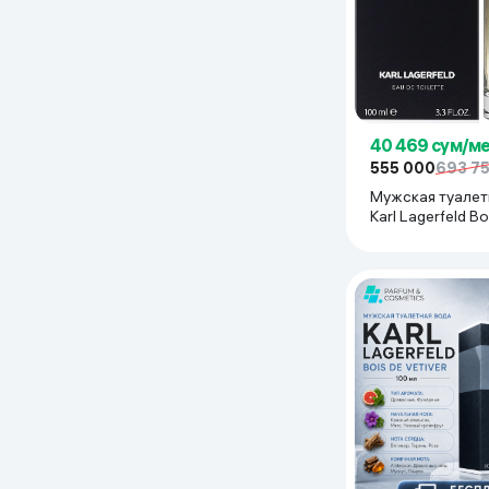
Дом и сад
Канцелярия
Бытовая химия
40 469 сум/м
555 000
693 7
Мужская туалет
Книги
Karl Lagerfeld Bo
100 мл
Одежда и Обувь