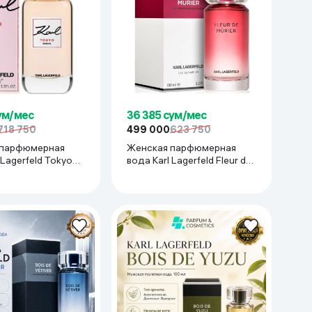
36 385 сум/мес
сум/мес
499 000
623 750
718 750
Женская парфюмерная
 парфюмерная
вода Karl Lagerfeld Fleur de
 Lagerfeld Tokyo
Murier, 100 мл
100 мл