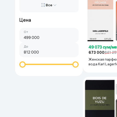
Красота и уход
Все
Очки виртуал
Умные очки
Умный дом
Цена
Все
Техника для игр
От
Сначала дорогие
Спортивные товары
Сначала дешёвые
До
49 073 сум/ме
673 000
841 25
Автотовары
Женская парфю
вода Karl Lagerf
Pecher, 100 мл
Детские товары
Строительство и ремонт
Ювелирные изделия
Товары для дома