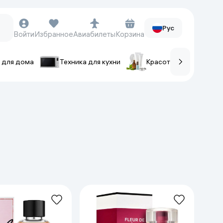
Рус
Войти
Избранное
Авиабилеты
Корзина
 для дома
Техника для кухни
Красота и уход
ов
Часы и аксессуары
Смарт-часы
Наручные часы
Умные кольца
Фитнес-браслеты
Ремешки для часов
Фотоаппараты и видеокамеры
Фотоаппараты
Экшен-камеры