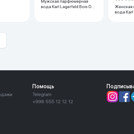
Мужская парфюмерная
Женская
вода Karl Lagerfeld Bois De
вода Karl
Yuzu, 100 мл
Pink, 100 
Помощь
Подписыв
одажи
Telegram
+998 555 12 12 12