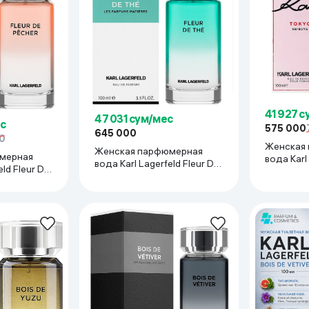
ьной реальности
41 927 
47 031 сум/мес
с
575 000
645 000
0
Женская
Женская парфюмерная
мерная
вода Karl
вода Karl Lagerfeld Fleur De
eld Fleur De
Shibuya, 
The, 100 мл