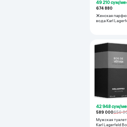
49 210 сум/ме
674 880
Женская парфю
вода Karl Lagerf
Pecher, 100 мл
42 948 сум/ме
589 000
650 0
Мужская туалет
Karl Lagerfeld Bo