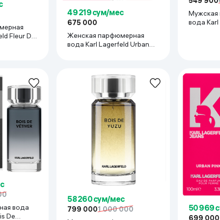
549 900
с
49 219 сум/мес
Мужская
вода Karl 
675 000
мерная
Pour Hom
Женская парфюмерная
eld Fleur De
вода Karl Lagerfeld Urban
Pink, 100 мл
с
00
58 260 сум/мес
50 969 
ная вода
799 000
1 000 000
is De
699 000