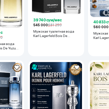
39 740 сум/мес
40 833 
545 000
681 250
560 000
Мужская туалетная вода
ес
Мужская 
Karl Lagerfeld Bois De
50
Karl Lager
Vetiver, 100 мл
Vetiver, 1
ная вода
is De Yuzu,