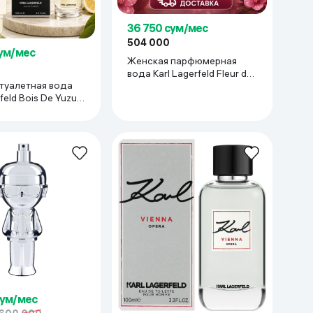
36 750 сум/мес
504 000
сум/мес
Женская парфюмерная
вода Karl Lagerfeld Fleur de
туалетная вода
Murier, 100 мл
feld Bois De Yuzu,
сум/мес