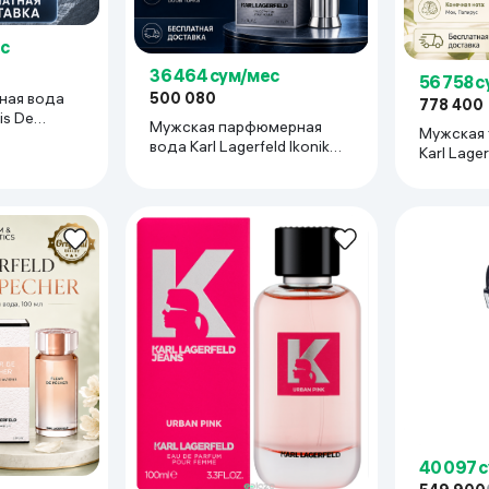
с
36 464 сум/мес
56 758 
ная вода
500 080
778 400
is De
Мужская парфюмерная
Мужская 
вода Karl Lagerfeld Ikonik
Karl Lager
Pour Homme, 100 мл
100 мл
40 097 