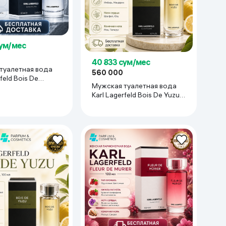
сум/мес
40 833 сум/мес
туалетная вода
560 000
feld Bois De
Мужская туалетная вода
00 мл
Karl Lagerfeld Bois De Yuzu,
100 мл