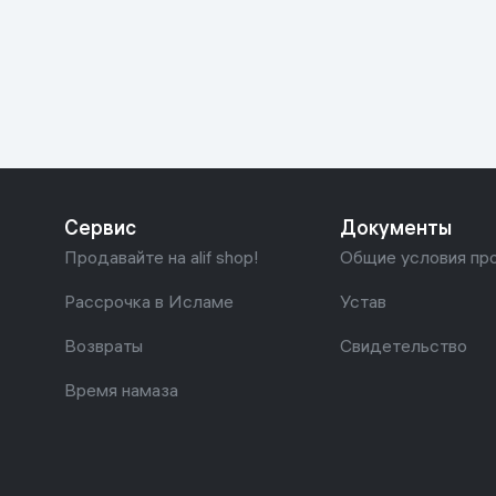
Красота и уход
Очки виртуал
Умные очки
Умный дом
Техника для игр
Спортивные товары
Сервис
Документы
Автотовары
Продавайте на alif shop!
Общие условия пр
Детские товары
Рассрочка в Исламе
Устав
Возвраты
Свидетельство
Строительство и ремонт
Время намаза
Ювелирные изделия
Товары для дома