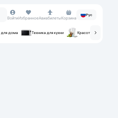
Рус
Войти
Избранное
Авиабилеты
Корзина
 для дома
Техника для кухни
Красота и уход
ов
Часы и аксессуары
Смарт-часы
Наручные часы
Умные кольца
Фитнес-браслеты
Ремешки для часов
Фотоаппараты и видеокамеры
Фотоаппараты
Экшен-камеры