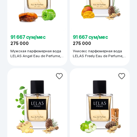
91 667 сум/мес
91 667 сум/мес
275 000
275 000
Мужская парфюмерная вода
Унисекс парфюмерная вода
LELAS Angel Eau de Perfume,
LELAS Freely Eau de Perfume,
55 мл
55 мл