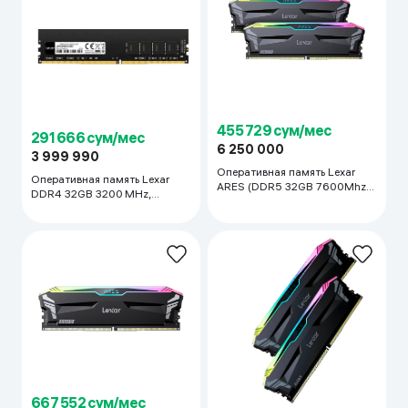
455 729 сум/мес
291 666 сум/мес
6 250 000
3 999 990
Оперативная память Lexar
Оперативная память Lexar
ARES (DDR5 32GB 7600Mhz),
DDR4 32GB 3200 MHz,
чёрный
чёрный
667 552 сум/мес