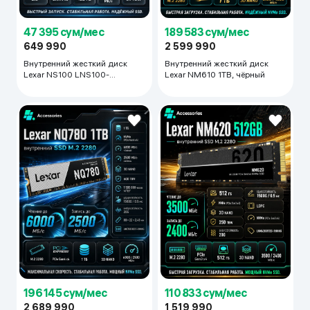
47 395 сум/мес
189 583 сум/мес
649 990
2 599 990
Внутренний жесткий диск
Внутренний жесткий диск
Lexar NS100 LNS100-
Lexar NM610 1TB, чёрный
128RBNA, чёрный
196 145 сум/мес
110 833 сум/мес
2 689 990
1 519 990