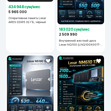
434 948 сум/мес
5 965 000
Оперативная память Lexar
ARES DDR5 32 ГБ, чёрный
183 020 сум/мес
2 509 990
Внутренний жесткий диск
Lexar NQ100 (LNQ100X001T-
RNNNG), серый