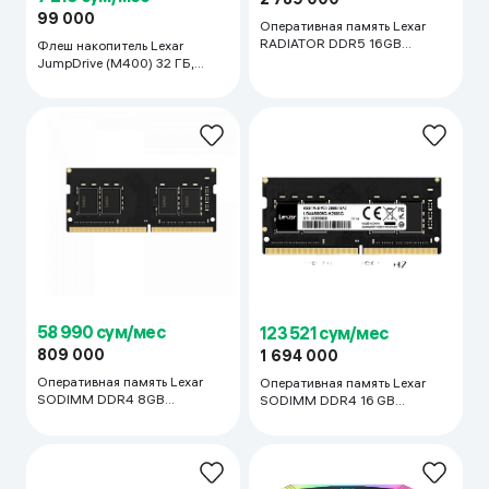
99 000
Оперативная память Lexar
RADIATOR DDR5 16GB
Флеш накопитель Lexar
6000Mhz, чёрный
JumpDrive (M400) 32 ГБ,
серый
58 990 сум/мес
123 521 сум/мес
809 000
1 694 000
Оперативная память Lexar
Оперативная память Lexar
SODIMM DDR4 8GB
SODIMM DDR4 16 GB
3200Mhz, чёрный
3200 MHz, чёрный