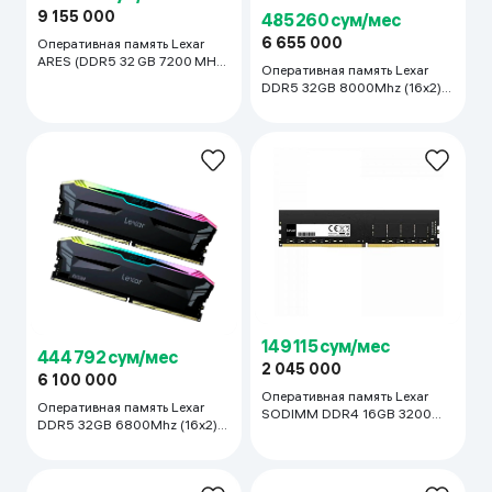
9 155 000
485 260 сум/мес
6 655 000
Оперативная память Lexar
ARES (DDR5 32 GB 7200 MHz),
Оперативная память Lexar
чёрный
DDR5 32GB 8000Mhz (16x2)
RGB, чёрный
149 115 сум/мес
444 792 сум/мес
2 045 000
6 100 000
Оперативная память Lexar
Оперативная память Lexar
SODIMM DDR4 16GB 3200
DDR5 32GB 6800Mhz (16x2)
Mhz, чёрный
RGB, чёрный