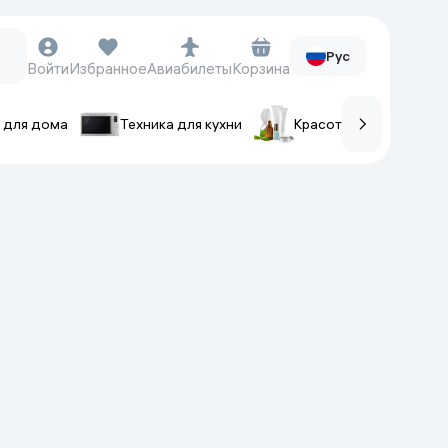
Рус
Войти
Избранное
Авиабилеты
Корзина
 для дома
Техника для кухни
Красота и уход
ов
Часы и аксессуары
Смарт-часы
Наручные часы
Умные кольца
Фитнес-браслеты
Ремешки для часов
Фотоаппараты и видеокамеры
Фотоаппараты
Экшен-камеры