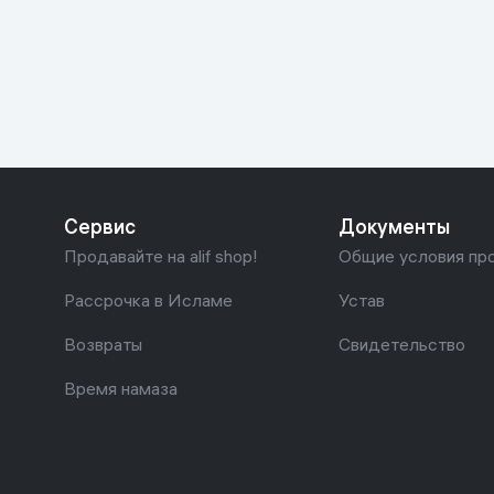
Красота и уход
Очки виртуал
Умные очки
Умный дом
Техника для игр
Спортивные товары
Сервис
Документы
Автотовары
Продавайте на alif shop!
Общие условия пр
Детские товары
Рассрочка в Исламе
Устав
Возвраты
Свидетельство
Строительство и ремонт
Время намаза
Ювелирные изделия
Товары для дома