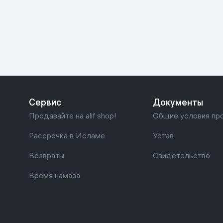
Красота и уход
Очки виртуал
Умные очки
Умный дом
Техника для игр
Спортивные товары
Сервис
Документы
Автотовары
Продавайте на alif shop!
Общие условия пр
Детские товары
Рассрочка в Исламе
Устав
Возвраты
Свидетельство
Строительство и ремонт
Время намаза
Ювелирные изделия
Товары для дома