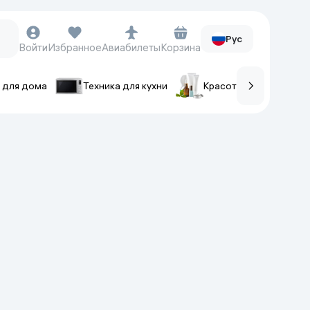
Рус
Войти
Избранное
Авиабилеты
Корзина
 для дома
Техника для кухни
Красота и уход
ов
Часы и аксессуары
Смарт-часы
Наручные часы
Умные кольца
Фитнес-браслеты
Ремешки для часов
Фотоаппараты и видеокамеры
Фотоаппараты
Экшен-камеры