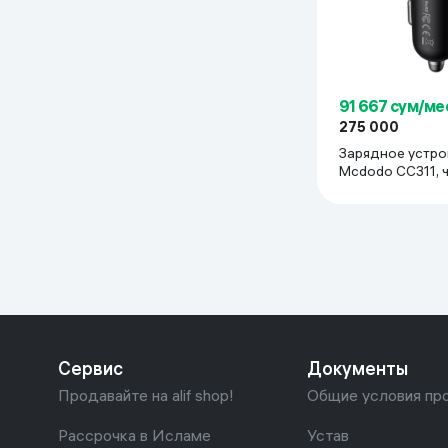
Дом и сад
Канцелярия
91 667 сум/ме
275 000
Бытовая химия
Зарядное устро
Mc
Книги
Одежда и Обувь
Сервис
Документы
Продавайте на alif shop!
Общие условия пр
Рассрочка в Исламе
Устав