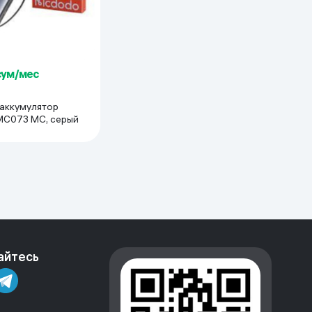
сум/мес
аккумулятор
C073 MC, серый
айтесь