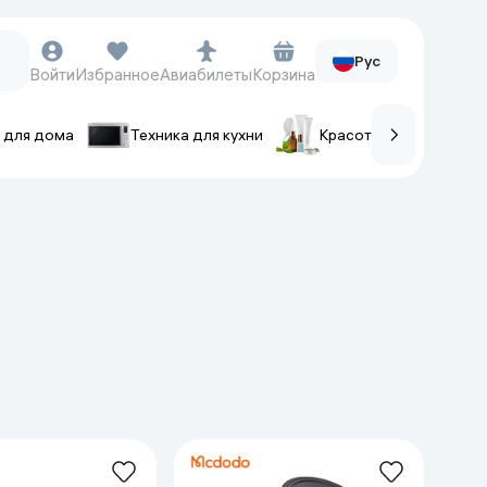
Рус
Войти
Избранное
Авиабилеты
Корзина
 для дома
Техника для кухни
Красота и уход
ов
Часы и аксессуары
Смарт-часы
Наручные часы
Умные кольца
Фитнес-браслеты
Ремешки для часов
Фотоаппараты и видеокамеры
Фотоаппараты
Экшен-камеры