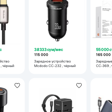
ьной реальности
38 333 сум/мес
с
55 000 
115 000
165 000
Зарядное устройство
йство
Зарядные
Mcdodo СС-232 , чёрный
, чёрный
CC-369 ,