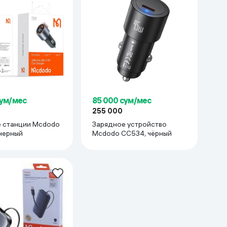
сум/мес
85 000 сум/мес
255 000
 станции Mcdodo
Зарядное устройство
 черный
Mcdodo CC534, чёрный