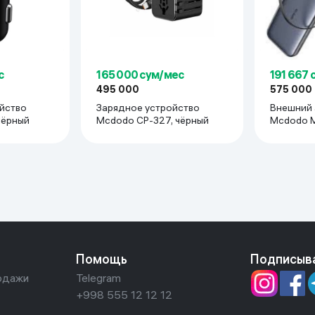
с
165 000 сум/мес
191 667 
495 000
575 000
йство
Зарядное устройство
Внешний 
dodo CC311, чёрный
Mcdodo CP-327, чёрный
Mcdodo M
Помощь
Подписыв
одажи
Telegram
+998 555 12 12 12