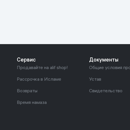
Красота и уход
Очки виртуал
Умные очки
Умный дом
Техника для игр
Спортивные товары
Сервис
Документы
Автотовары
Продавайте на alif shop!
Общие условия пр
Детские товары
Рассрочка в Исламе
Устав
Возвраты
Свидетельство
Строительство и ремонт
Время намаза
Ювелирные изделия
Товары для дома