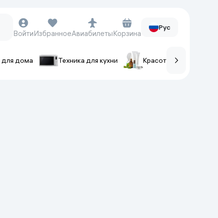
Рус
Войти
Избранное
Авиабилеты
Корзина
 для дома
Техника для кухни
Красота и уход
ов
Часы и аксессуары
Смарт-часы
Наручные часы
Умные кольца
Фитнес-браслеты
Ремешки для часов
Фотоаппараты и видеокамеры
Фотоаппараты
Экшен-камеры