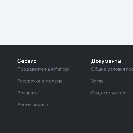
Красота и уход
Очки виртуал
Умные очки
Умный дом
Техника для игр
Спортивные товары
Сервис
Документы
Автотовары
Продавайте на alif shop!
Общие условия пр
Детские товары
Рассрочка в Исламе
Устав
Возвраты
Свидетельство
Строительство и ремонт
Время намаза
Ювелирные изделия
Товары для дома