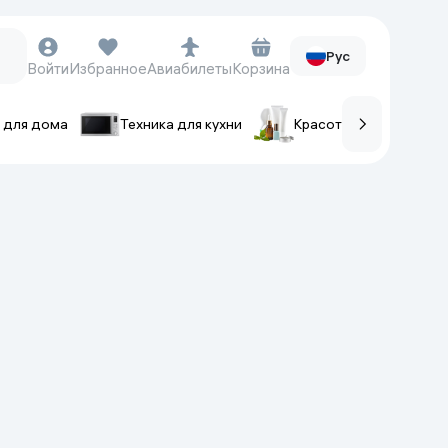
Рус
Войти
Избранное
Авиабилеты
Корзина
 для дома
Техника для кухни
Красота и уход
ов
Часы и аксессуары
Смарт-часы
Наручные часы
Умные кольца
Фитнес-браслеты
Ремешки для часов
Фотоаппараты и видеокамеры
Фотоаппараты
Экшен-камеры