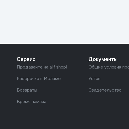
Красота и уход
Очки виртуал
Умные очки
Умный дом
Техника для игр
Спортивные товары
Сервис
Документы
Автотовары
Продавайте на alif shop!
Общие условия пр
Детские товары
Рассрочка в Исламе
Устав
Возвраты
Свидетельство
Строительство и ремонт
Время намаза
Ювелирные изделия
Товары для дома