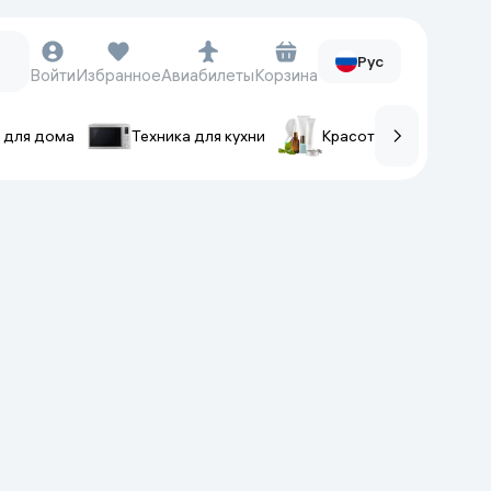
Рус
Войти
Избранное
Авиабилеты
Корзина
 для дома
Техника для кухни
Красота и уход
ов
Часы и аксессуары
Смарт-часы
Наручные часы
Умные кольца
Фитнес-браслеты
Ремешки для часов
Фотоаппараты и видеокамеры
Фотоаппараты
Экшен-камеры