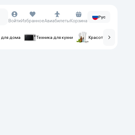
Рус
Войти
Избранное
Авиабилеты
Корзина
 для дома
Техника для кухни
Красота и уход
ов
Часы и аксессуары
Смарт-часы
Наручные часы
Умные кольца
Фитнес-браслеты
Ремешки для часов
Фотоаппараты и видеокамеры
Фотоаппараты
Экшен-камеры