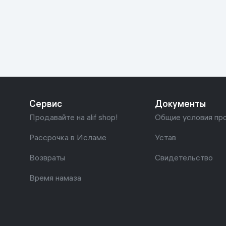
Красота и уход
Очки виртуал
Умные очки
Умный дом
Техника для игр
Спортивные товары
Сервис
Документы
Автотовары
Продавайте на alif shop!
Общие условия пр
Детские товары
Рассрочка в Исламе
Устав
Возвраты
Свидетельство
Строительство и ремонт
Время намаза
Ювелирные изделия
Товары для дома