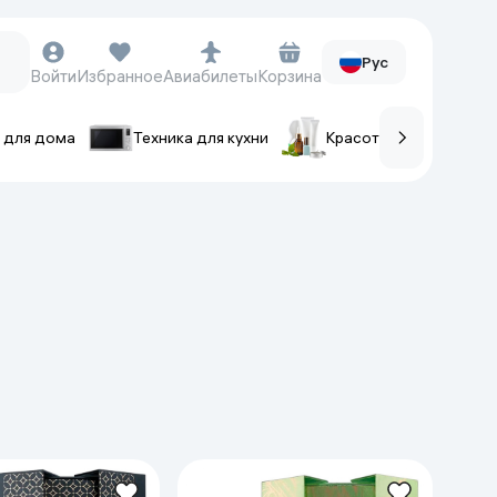
Рус
Войти
Избранное
Авиабилеты
Корзина
 для дома
Техника для кухни
Красота и уход
ов
Часы и аксессуары
Смарт-часы
Наручные часы
Умные кольца
Фитнес-браслеты
Ремешки для часов
Фотоаппараты и видеокамеры
Фотоаппараты
Экшен-камеры