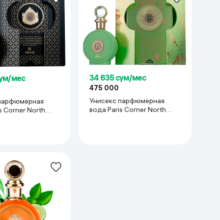
34 635 сум/мес
сум/мес
475 000
Унисекс парфюмерная
парфюмерная
вода Paris Corner North
s Corner North
Stag Expressions III Trois,
ssions II Deux, 100
100 мл