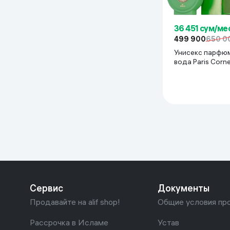
Дом и сад
36 451 сум/ме
499 900
650 0
Канцелярия
Унисекс парфю
вода Paris Corne
Бытовая химия
Stag Expressions I
100 мл
Книги
Одежда и Обувь
Сервис
Документы
Продавайте на alif shop!
Общие условия пр
Рассрочка в Исламе
Устав