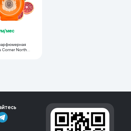
сум/мес
парфюмерная
s Corner North
essions IV Quatre,
айтесь