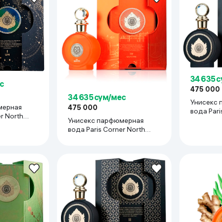
ьной реальности
34 635 
с
475 000
34 635 сум/мес
Унисекс 
мерная
475 000
вода Pari
r North
Stag Expre
Унисекс парфюмерная
Un, 100
мл
вода Paris Corner North
Stag Expressions IV Quatre,
100 мл