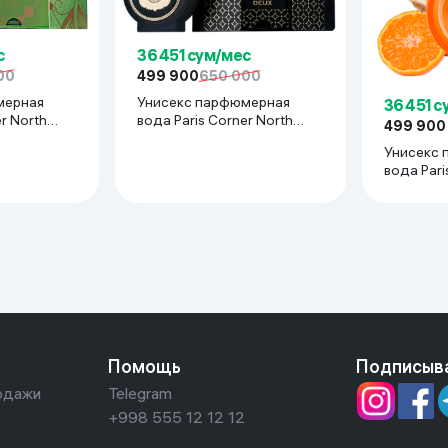
с
36 451 сум/мес
00
499 900
650 000
мерная
Унисекс парфюмерная
36 451 
r North
вода Paris Corner North
499 900
II Trois,
Stag Expressions II Deux, 100
Унисекс 
мл
вода Pari
Stag Expr
100 мл
Помощь
Подписыв
одажи
Telegram
+998 555 12 12 12